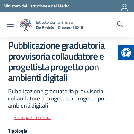
Vai ai contenuti
Vai al menu di navigazione
Vai al footer
Ministero dell'Istruzione e del Merito
Istituto Comprensivo
De Amicis - Giovanni XXIII
Pubblicazione graduatoria
Apr
provvisoria collaudatore e
progettista progetto pon
ambienti digitali
Pubblicazione graduatoria provvisoria
collaudatore e progettista progetto pon
ambienti digitali
Stampa / Condividi
Tipologia