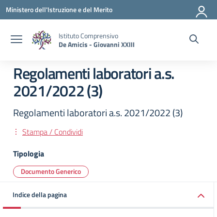
Vai ai contenuti
Vai al menu di navigazione
Vai al footer
Ministero dell'Istruzione e del Merito
Istituto Comprensivo
De Amicis - Giovanni XXIII
Regolamenti laboratori a.s.
2021/2022 (3)
Regolamenti laboratori a.s. 2021/2022 (3)
Stampa / Condividi
Tipologia
Documento Generico
Indice della pagina