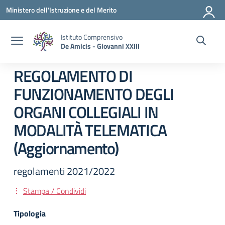
Vai ai contenuti
Vai al menu di navigazione
Vai al footer
Ministero dell'Istruzione e del Merito
Istituto Comprensivo
De Amicis - Giovanni XXIII
REGOLAMENTO DI
FUNZIONAMENTO DEGLI
ORGANI COLLEGIALI IN
MODALITÀ TELEMATICA
(Aggiornamento)
regolamenti 2021/2022
Stampa / Condividi
Tipologia