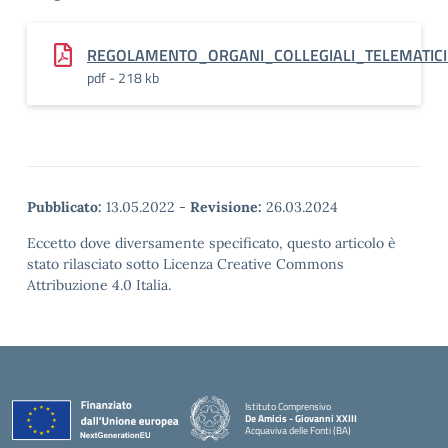
REGOLAMENTO_ORGANI_COLLEGIALI_TELEMATICI_
pdf - 218 kb
Pubblicato:
13.05.2022
-
Revisione:
26.03.2024
Eccetto dove diversamente specificato, questo articolo è
stato rilasciato sotto Licenza Creative Commons
Attribuzione 4.0 Italia.
Istituto Comprensivo
De Amicis - Giovanni XXIII
Acquaviva delle Fonti (BA)
— Visita la pagina iniziale della scuola