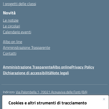
I progetti delle classi
Novità
Le notizie
Le circolari
Calendario eventi
Albo on line
Amministrazione Trasparente
Contatti
Amministrazione Trasparente
Albo online
Privacy Policy
Dichiarazione di accessibilità
Note legali
Indirizzo:
Via Palombella 1, 70021 Acquaviva delle Fonti (BA)
Centralino:
080/761013
Email:
baic89400e@istruzione.it
Posta elettronica certificata (PEC):
Cookies e altri strumenti di tracciamento
baic89400e@pec.istruzione.it