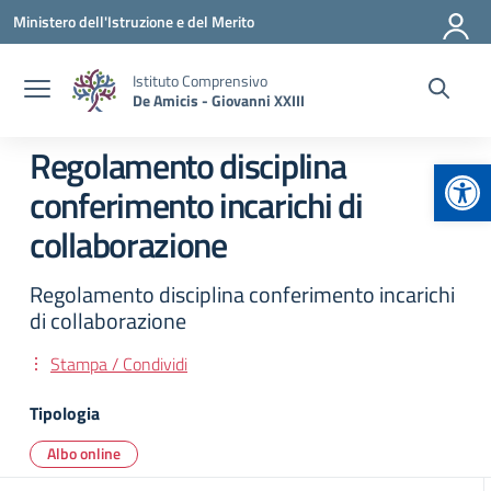
Vai ai contenuti
Vai al menu di navigazione
Vai al footer
Ministero dell'Istruzione e del Merito
Istituto Comprensivo
De Amicis - Giovanni XXIII
Regolamento disciplina
Apr
conferimento incarichi di
collaborazione
Regolamento disciplina conferimento incarichi
di collaborazione
Stampa / Condividi
Tipologia
Albo online