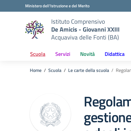
Vai ai contenuti
Vai al menu di navigazione
Vai al footer
Ministero dell'Istruzione e del Merito
Istituto Comprensivo
De Amicis - Giovanni XXIII
Acquaviva delle Fonti (BA)
Scuola
Servizi
Novità
Didattica
Home
Scuola
Le carte della scuola
Regolam
Regolam
gestione