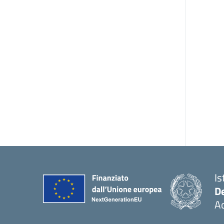
Is
De
Ac
— 