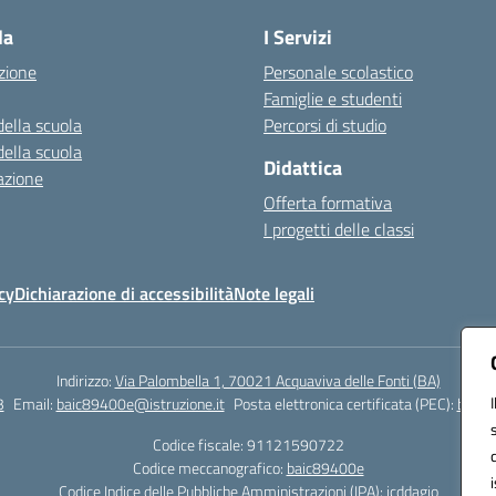
la
I Servizi
zione
Personale scolastico
Famiglie e studenti
della scuola
Percorsi di studio
della scuola
Didattica
azione
Offerta formativa
I progetti delle classi
cy
Dichiarazione di accessibilità
Note legali
Indirizzo:
Via Palombella 1, 70021 Acquaviva delle Fonti (BA)
3
Email:
baic89400e@istruzione.it
Posta elettronica certificata (PEC):
baic8
Codice fiscale: 91121590722
Codice meccanografico:
baic89400e
Codice Indice delle Pubbliche Amministrazioni (IPA): icddagio