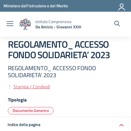
Vai ai contenuti
Vai al menu di navigazione
Vai al footer
Ministero dell'Istruzione e del Merito
Istituto Comprensivo
De Amicis - Giovanni XXIII
REGOLAMENTO_ ACCESSO
FONDO SOLIDARIETA’ 2023
REGOLAMENTO_ ACCESSO FONDO
SOLIDARIETA' 2023
Stampa / Condividi
Tipologia
Documento Generico
Indice della pagina