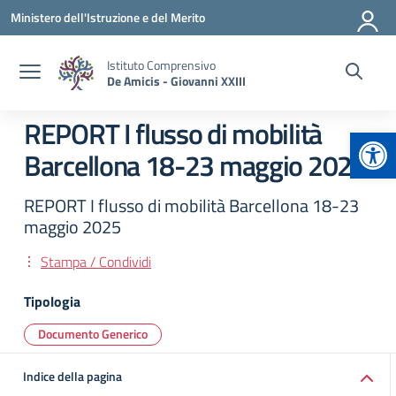
Vai ai contenuti
Vai al menu di navigazione
Vai al footer
Ministero dell'Istruzione e del Merito
Istituto Comprensivo
De Amicis - Giovanni XXIII
REPORT I flusso di mobilità
Apr
Barcellona 18-23 maggio 2025
REPORT I flusso di mobilità Barcellona 18-23
maggio 2025
Stampa / Condividi
Tipologia
Documento Generico
Indice della pagina