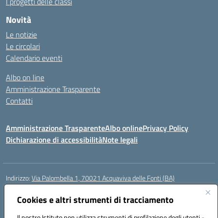
I progetti delle classi
Novità
Le notizie
Le circolari
Calendario eventi
Albo on line
Amministrazione Trasparente
Contatti
Amministrazione Trasparente
Albo online
Privacy Policy
Dichiarazione di accessibilità
Note legali
Indirizzo:
Via Palombella 1, 70021 Acquaviva delle Fonti (BA)
Centralino:
080/761013
Email:
baic89400e@istruzione.it
Posta elettronica certificata (PEC):
Cookies e altri strumenti di tracciamento
baic89400e@pec.istruzione.it
Codice fiscale: 91121590722
Il nostro Istituto non utilizza strumenti di profilazione degli utenti -