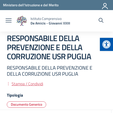
Vai ai contenuti
Vai al menu di navigazione
Vai al footer
Ministero dell'Istruzione e del Merito
Istituto Comprensivo
De Amicis - Giovanni XXIII
RESPONSABILE DELLA
Apr
PREVENZIONE E DELLA
CORRUZIONE USR PUGLIA
RESPONSABILE DELLA PREVENZIONE E
DELLA CORRUZIONE USR PUGLIA
Stampa / Condividi
Tipologia
Documento Generico