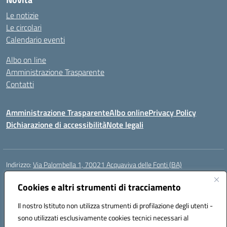
Le notizie
Le circolari
Calendario eventi
Albo on line
Amministrazione Trasparente
Contatti
Amministrazione Trasparente
Albo online
Privacy Policy
Dichiarazione di accessibilità
Note legali
Indirizzo:
Via Palombella 1, 70021 Acquaviva delle Fonti (BA)
Centralino:
080/761013
Email:
baic89400e@istruzione.it
Posta elettronica certificata (PEC):
Cookies e altri strumenti di tracciamento
baic89400e@pec.istruzione.it
Codice fiscale: 91121590722
Il nostro Istituto non utilizza strumenti di profilazione degli utenti -
Codice meccanografico:
baic89400e
sono utilizzati esclusivamente cookies tecnici necessari al
Codice Indice delle Pubbliche Amministrazioni (IPA): icddagio