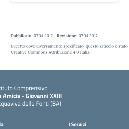
Pubblicato:
07.04.2017
-
Revisione:
07.04.2017
Eccetto dove diversamente specificato, questo articolo è stato 
Creative Commons Attribuzione 4.0 Italia.
tituto Comprensivo
 Amicis - Giovanni XXIII
quaviva delle Fonti (BA)
Visita la pagina iniziale della scuola
la
I Servizi