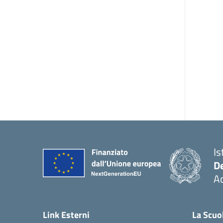
Is
De
Ac
— 
Link Esterni
La Scuo