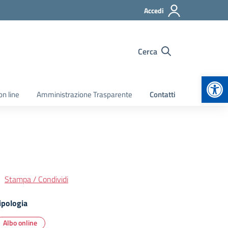
Accedi
Cerca
Apr
on line
Amministrazione Trasparente
Contatti
Stampa / Condividi
ipologia
Albo online