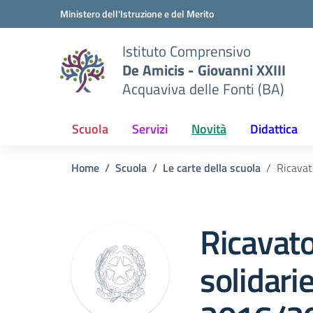
Vai ai contenuti
Vai al menu di navigazione
Vai al footer
Ministero dell'Istruzione e del Merito
Istituto Comprensivo
De Amicis - Giovanni XXIII
Acquaviva delle Fonti (BA)
Scuola
Servizi
Novità
Didattica
Home
Scuola
Le carte della scuola
Ricavat
Ricavato
solidarie