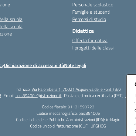
zione
Personale scolastico
Famiglie e studenti
della scuola
Percorsi di studio
della scuola
Didattica
azione
Offerta formativa
I progetti delle classi
cy
Dichiarazione di accessibilità
Note legali
Indirizzo:
Via Palombella 1, 70021 Acquaviva delle Fonti (BA)
3
Email:
baic89400e@istruzione.it
Posta elettronica certificata (PEC):
baic8
Codice fiscale: 91121590722
Codice meccanografico:
baic89400e
Codice Indice delle Pubbliche Amministrazioni (IPA): icddagio
Codice unico di fatturazione (CUF): UFGHCG