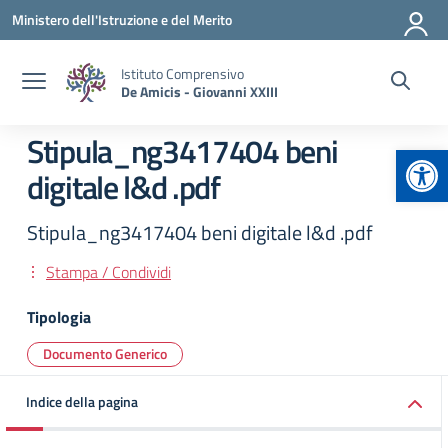
Vai ai contenuti
Vai al menu di navigazione
Vai al footer
Ministero dell'Istruzione e del Merito
Istituto Comprensivo
De Amicis - Giovanni XXIII
Stipula_ng3417404 beni
Apr
digitale l&d .pdf
Stipula_ng3417404 beni digitale l&d .pdf
Stampa / Condividi
Tipologia
Documento Generico
Indice della pagina