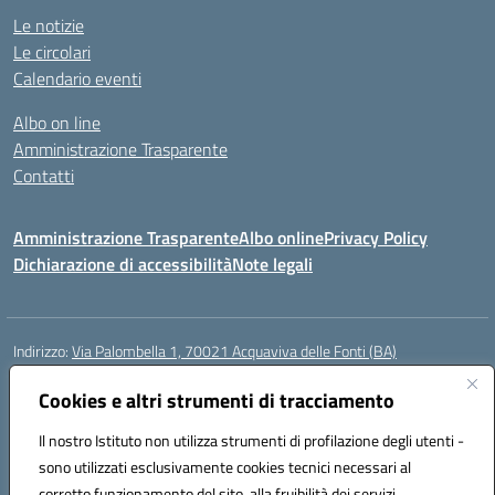
Le notizie
Le circolari
Calendario eventi
Albo on line
Amministrazione Trasparente
Contatti
Amministrazione Trasparente
Albo online
Privacy Policy
Dichiarazione di accessibilità
Note legali
Indirizzo:
Via Palombella 1, 70021 Acquaviva delle Fonti (BA)
Centralino:
080/761013
Email:
baic89400e@istruzione.it
Posta elettronica certificata (PEC):
Cookies e altri strumenti di tracciamento
baic89400e@pec.istruzione.it
Codice fiscale: 91121590722
Il nostro Istituto non utilizza strumenti di profilazione degli utenti -
Codice meccanografico:
baic89400e
sono utilizzati esclusivamente cookies tecnici necessari al
Codice Indice delle Pubbliche Amministrazioni (IPA): icddagio
corretto funzionamento del sito, alla fruibilità dei servizi