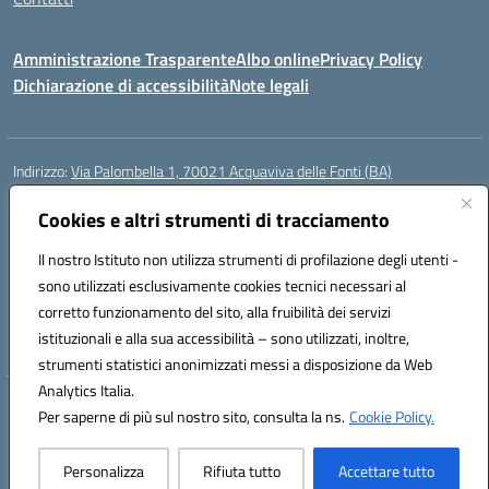
Amministrazione Trasparente
Albo online
Privacy Policy
Dichiarazione di accessibilità
Note legali
Indirizzo:
Via Palombella 1, 70021 Acquaviva delle Fonti (BA)
Centralino:
080/761013
Email:
baic89400e@istruzione.it
Posta elettronica certificata (PEC):
Cookies e altri strumenti di tracciamento
baic89400e@pec.istruzione.it
Codice fiscale: 91121590722
Il nostro Istituto non utilizza strumenti di profilazione degli utenti -
Codice meccanografico:
baic89400e
sono utilizzati esclusivamente cookies tecnici necessari al
Codice Indice delle Pubbliche Amministrazioni (IPA): icddagio
corretto funzionamento del sito, alla fruibilità dei servizi
Codice unico di fatturazione (CUF): UFGHCG
istituzionali e alla sua accessibilità – sono utilizzati, inoltre,
strumenti statistici anonimizzati messi a disposizione da Web
Analytics Italia.
Hosting & Powered by 3D Solution S.r.l.
Per saperne di più sul nostro sito, consulta la ns.
Cookie Policy.
Concept & Design by Designers Italia
Personalizza
Rifiuta tutto
Accettare tutto