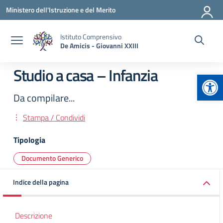
Vai ai contenuti
Vai al menu di navigazione
Vai al footer
Ministero dell'Istruzione e del Merito
Istituto Comprensivo
De Amicis - Giovanni XXIII
Studio a casa – Infanzia
Apr
Da compilare...
Stampa / Condividi
Tipologia
Documento Generico
Indice della pagina
Descrizione