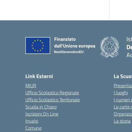
Is
De
Ac
— 
Link Esterni
La Scuo
MIUR
Presenta
Ufficio Scolastico Regionale
I luoghi
Ufficio Scolastico Territoriale
I numeri 
Scuola in Chiaro
Le carte 
Iscrizioni On Line
Organizz
Invalsi
La storia
Comune