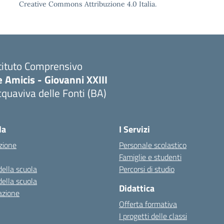
Creative Commons Attribuzione 4.0 Italia.
tituto Comprensivo
 Amicis - Giovanni XXIII
quaviva delle Fonti (BA)
Visita la pagina iniziale della scuola
la
I Servizi
zione
Personale scolastico
Famiglie e studenti
della scuola
Percorsi di studio
della scuola
Didattica
azione
Offerta formativa
I progetti delle classi