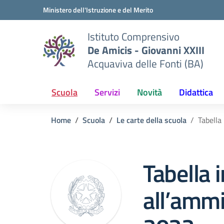
Vai ai contenuti
Vai al menu di navigazione
Vai al footer
Ministero dell'Istruzione e del Merito
Istituto Comprensivo
De Amicis - Giovanni XXIII
Acquaviva delle Fonti (BA)
Scuola
Servizi
Novità
Didattica
Home
Scuola
Le carte della scuola
Tabella
Tabella i
all’ammi