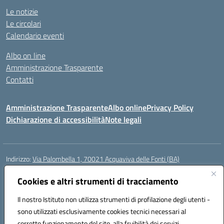
Le notizie
Le circolari
Calendario eventi
Albo on line
Amministrazione Trasparente
Contatti
Amministrazione Trasparente
Albo online
Privacy Policy
Dichiarazione di accessibilità
Note legali
Indirizzo:
Via Palombella 1, 70021 Acquaviva delle Fonti (BA)
Centralino:
080/761013
Email:
baic89400e@istruzione.it
Posta elettronica certificata (PEC):
Cookies e altri strumenti di tracciamento
baic89400e@pec.istruzione.it
Codice fiscale: 91121590722
Il nostro Istituto non utilizza strumenti di profilazione degli utenti -
Codice meccanografico:
baic89400e
sono utilizzati esclusivamente cookies tecnici necessari al
Codice Indice delle Pubbliche Amministrazioni (IPA): icddagio
corretto funzionamento del sito, alla fruibilità dei servizi