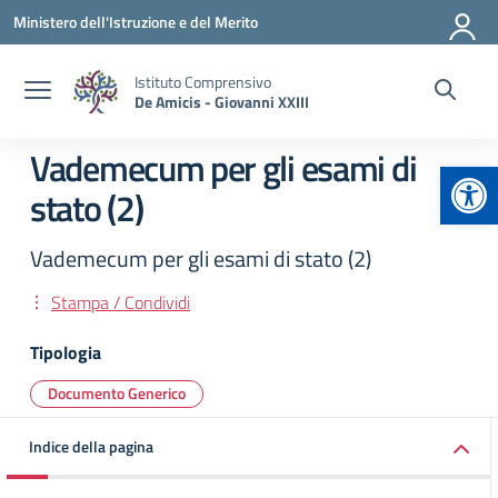
Vai ai contenuti
Vai al menu di navigazione
Vai al footer
Ministero dell'Istruzione e del Merito
Istituto Comprensivo
De Amicis - Giovanni XXIII
Vademecum per gli esami di
Apr
stato (2)
Vademecum per gli esami di stato (2)
Stampa / Condividi
Tipologia
Documento Generico
Indice della pagina