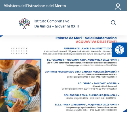
Vai ai contenuti
Vai al menu di navigazione
Vai al footer
Ministero dell'Istruzione e del Merito
Istituto Comprensivo
De Amicis - Giovanni XXIII
Apr