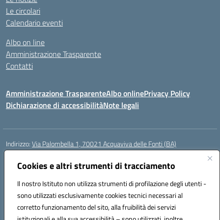
Le circolari
Calendario eventi
Albo on line
Amministrazione Trasparente
Contatti
Amministrazione Trasparente
Albo online
Privacy Policy
Dichiarazione di accessibilità
Note legali
Indirizzo:
Via Palombella 1, 70021 Acquaviva delle Fonti (BA)
Centralino:
080/761013
Email:
baic89400e@istruzione.it
Posta elettronica certificata (PEC):
baic89400e@pec.istruzione.it
Cookies e altri strumenti di tracciamento
Codice fiscale: 91121590722
Il nostro Istituto non utilizza strumenti di profilazione degli utenti -
Codice meccanografico:
baic89400e
sono utilizzati esclusivamente cookies tecnici necessari al
Codice Indice delle Pubbliche Amministrazioni (IPA): icddagio
corretto funzionamento del sito, alla fruibilità dei servizi
Codice unico di fatturazione (CUF): UFGHCG
istituzionali e alla sua accessibilità – sono utilizzati, inoltre,