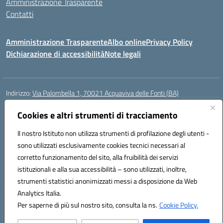
Amministrazione Trasparente
Contatti
Amministrazione Trasparente
Albo online
Privacy Policy
Dichiarazione di accessibilità
Note legali
Indirizzo:
Via Palombella 1, 70021 Acquaviva delle Fonti (BA)
Centralino:
080/761013
Email:
baic89400e@istruzione.it
Posta elettronica certificata (PEC):
Cookies e altri strumenti di tracciamento
baic89400e@pec.istruzione.it
Codice fiscale: 91121590722
Il nostro Istituto non utilizza strumenti di profilazione degli utenti -
Codice meccanografico:
baic89400e
sono utilizzati esclusivamente cookies tecnici necessari al
Codice Indice delle Pubbliche Amministrazioni (IPA): icddagio
corretto funzionamento del sito, alla fruibilità dei servizi
Codice unico di fatturazione (CUF): UFGHCG
istituzionali e alla sua accessibilità – sono utilizzati, inoltre,
strumenti statistici anonimizzati messi a disposizione da Web
Analytics Italia.
Hosting & Powered by 3D Solution S.r.l.
Per saperne di più sul nostro sito, consulta la ns.
Cookie Policy.
Concept & Design by Designers Italia