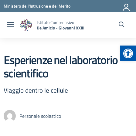
Vai ai contenuti
Vai al menu di navigazione
Vai al footer
Ministero dell'Istruzione e del Merito
Istituto Comprensivo
De Amicis - Giovanni XXIII
Apr
Esperienze nel laboratorio
scientifico
Viaggio dentro le cellule
Personale scolastico