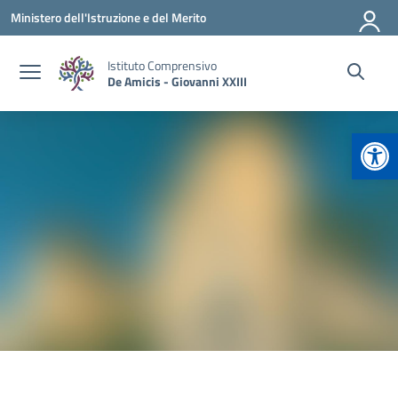
Vai ai contenuti
Vai al menu di navigazione
Vai al footer
Ministero dell'Istruzione e del Merito
Istituto Comprensivo
De Amicis - Giovanni XXIII
Apr