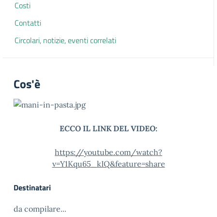
Costi
Contatti
Circolari, notizie, eventi correlati
Cos'è
ECCO IL LINK DEL VIDEO:
h
ttps://youtube.com/watch?
v=Y1Kqu65_kIQ&feature=share
Destinatari
da compilare...