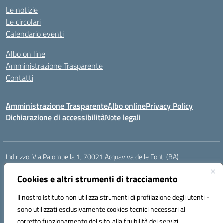
Le notizie
Le circolari
Calendario eventi
Albo on line
Amministrazione Trasparente
Contatti
Amministrazione Trasparente
Albo online
Privacy Policy
Dichiarazione di accessibilità
Note legali
Indirizzo:
Via Palombella 1, 70021 Acquaviva delle Fonti (BA)
Centralino:
080/761013
Email:
baic89400e@istruzione.it
Posta elettronica certificata (PEC):
Cookies e altri strumenti di tracciamento
baic89400e@pec.istruzione.it
Codice fiscale: 91121590722
Il nostro Istituto non utilizza strumenti di profilazione degli utenti -
Codice meccanografico:
baic89400e
sono utilizzati esclusivamente cookies tecnici necessari al
Codice Indice delle Pubbliche Amministrazioni (IPA): icddagio
corretto funzionamento del sito, alla fruibilità dei servizi