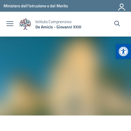
Vai ai contenuti
Vai al menu di navigazione
Vai al footer
Ministero dell'Istruzione e del Merito
Istituto Comprensivo
De Amicis - Giovanni XXIII
Apr