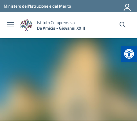
Vai ai contenuti
Vai al menu di navigazione
Vai al footer
Ministero dell'Istruzione e del Merito
Istituto Comprensivo
De Amicis - Giovanni XXIII
Apr