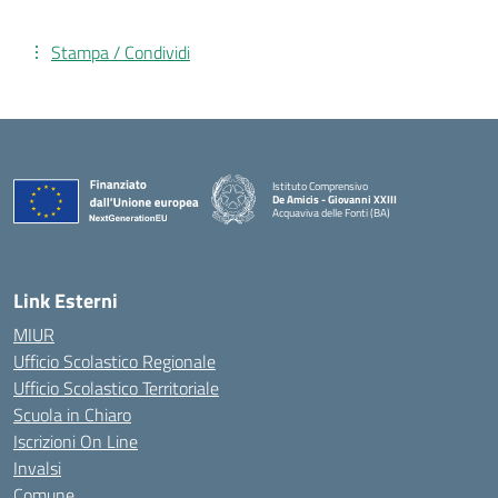
Stampa / Condividi
Istituto Comprensivo
De Amicis - Giovanni XXIII
Acquaviva delle Fonti (BA)
— Visita la pagina iniziale della scuola
Link Esterni
MIUR
Ufficio Scolastico Regionale
Ufficio Scolastico Territoriale
Scuola in Chiaro
Iscrizioni On Line
Invalsi
Comune