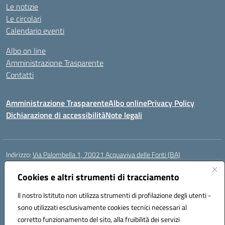
Le notizie
Le circolari
Calendario eventi
Albo on line
Amministrazione Trasparente
Contatti
Amministrazione Trasparente
Albo online
Privacy Policy
Dichiarazione di accessibilità
Note legali
Indirizzo:
Via Palombella 1, 70021 Acquaviva delle Fonti (BA)
Centralino:
080/761013
Email:
baic89400e@istruzione.it
Posta elettronica certificata (PEC):
Cookies e altri strumenti di tracciamento
baic89400e@pec.istruzione.it
Codice fiscale: 91121590722
Il nostro Istituto non utilizza strumenti di profilazione degli utenti -
Codice meccanografico:
baic89400e
sono utilizzati esclusivamente cookies tecnici necessari al
Codice Indice delle Pubbliche Amministrazioni (IPA): icddagio
corretto funzionamento del sito, alla fruibilità dei servizi