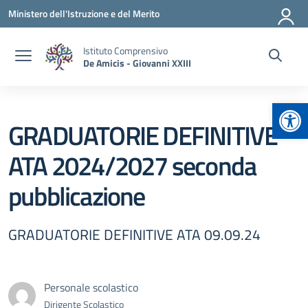
Vai ai contenuti
Vai al menu di navigazione
Vai al footer
Ministero dell'Istruzione e del Merito
Istituto Comprensivo
De Amicis - Giovanni XXIII
Apr
GRADUATORIE DEFINITIVE
ATA 2024/2027 seconda
pubblicazione
GRADUATORIE DEFINITIVE ATA 09.09.24
Personale scolastico
Dirigente Scolastico