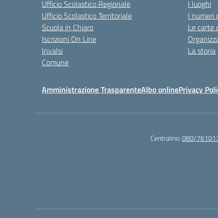
Ufficio Scolastico Regionale
I luoghi
Ufficio Scolastico Territoriale
I numeri 
Scuola in Chiaro
Le carte 
Iscrizioni On Line
Organizz
Invalsi
La storia
Comune
Amministrazione Trasparente
Albo online
Privacy Poli
Centralino:
080/76101