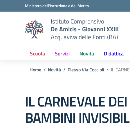
Vai ai contenuti
Vai al menu di navigazione
Vai al footer
Ministero dell'Istruzione e del Merito
Istituto Comprensivo
De Amicis - Giovanni XXIII
Acquaviva delle Fonti (BA)
Scuola
Servizi
Novità
Didattica
Home
Novità
Plesso Via Coccioli
IL CARNE
IL CARNEVALE DEI
BAMBINI INVISIBILI