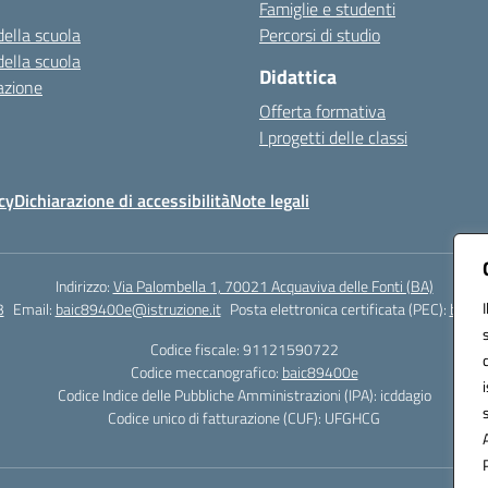
Famiglie e studenti
della scuola
Percorsi di studio
della scuola
Didattica
azione
Offerta formativa
I progetti delle classi
cy
Dichiarazione di accessibilità
Note legali
Indirizzo:
Via Palombella 1, 70021 Acquaviva delle Fonti (BA)
3
Email:
baic89400e@istruzione.it
Posta elettronica certificata (PEC):
baic8
Codice fiscale: 91121590722
Codice meccanografico:
baic89400e
Codice Indice delle Pubbliche Amministrazioni (IPA): icddagio
Codice unico di fatturazione (CUF): UFGHCG