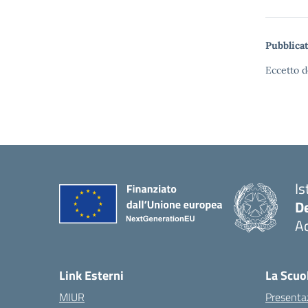
Pubblicat
Eccetto d
Is
De
Ac
— 
Link Esterni
La Scuo
MIUR
Presenta