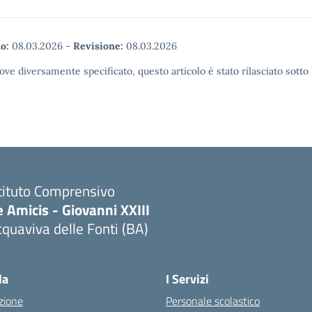
o:
08.03.2026
-
Revisione:
08.03.2026
ove diversamente specificato, questo articolo è stato rilasciato sott
tituto Comprensivo
 Amicis - Giovanni XXIII
quaviva delle Fonti (BA)
Visita la pagina iniziale della scuola
la
I Servizi
zione
Personale scolastico