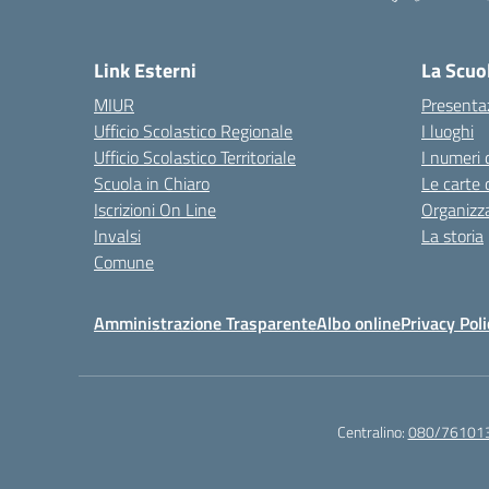
— 
Link Esterni
La Scuo
MIUR
Presenta
Ufficio Scolastico Regionale
I luoghi
Ufficio Scolastico Territoriale
I numeri 
Scuola in Chiaro
Le carte 
Iscrizioni On Line
Organizz
Invalsi
La storia
Comune
Amministrazione Trasparente
Albo online
Privacy Poli
Centralino:
080/76101