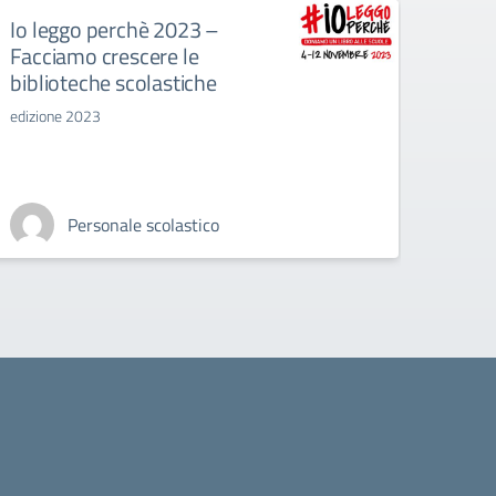
Io leggo perchè 2023 –
ATTI
Facciamo crescere le
Da comp
biblioteche scolastiche
edizione 2023
Personale scolastico