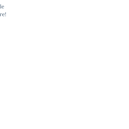
le
re!