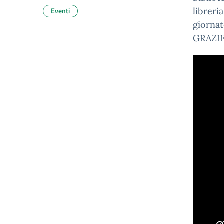
Eventi
libreri
giornat
GRAZI