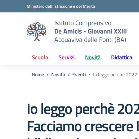
Vai ai contenuti
Vai al menu di navigazione
Vai al footer
Ministero dell'Istruzione e del Merito
Istituto Comprensivo
De Amicis - Giovanni XXIII
Acquaviva delle Fonti (BA)
Scuola
Servizi
Novità
Didattica
Home
Novità
Eventi
Io leggo perchè 2022 
Io leggo perchè 20
Facciamo crescere 