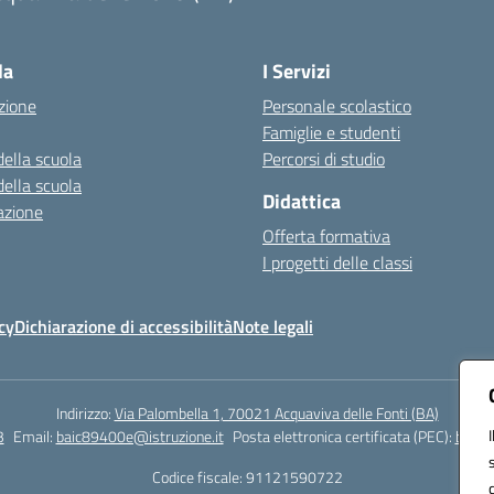
Visita la pagina iniziale della scuola
la
I Servizi
zione
Personale scolastico
Famiglie e studenti
della scuola
Percorsi di studio
della scuola
Didattica
azione
Offerta formativa
I progetti delle classi
cy
Dichiarazione di accessibilità
Note legali
Indirizzo:
Via Palombella 1, 70021 Acquaviva delle Fonti (BA)
3
Email:
baic89400e@istruzione.it
Posta elettronica certificata (PEC):
baic8
Codice fiscale: 91121590722