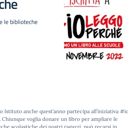
iche
 le biblioteche
ro Istituto anche quest’anno partecipa all’iniziativa #i
.
Chiunque voglia donare un libro per ampliare le
eche scolastiche dei nostri ragazzi, può recarsi in