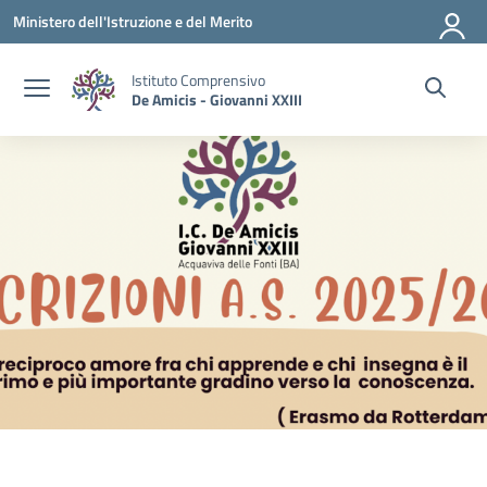
Vai ai contenuti
Vai al menu di navigazione
Vai al footer
Ministero dell'Istruzione e del Merito
Istituto Comprensivo
De Amicis - Giovanni XXIII