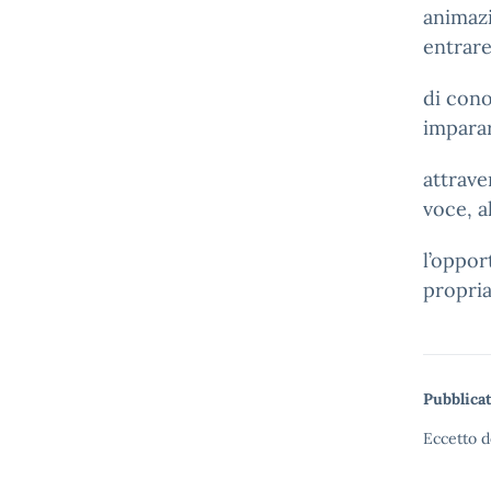
animazi
entrare
di cono
impara
attrave
voce, al
l’oppor
propria
Pubblicat
Eccetto d