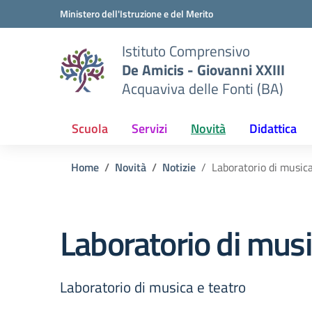
Vai ai contenuti
Vai al menu di navigazione
Vai al footer
Ministero dell'Istruzione e del Merito
Istituto Comprensivo
De Amicis - Giovanni XXIII
Acquaviva delle Fonti (BA)
Scuola
Servizi
Novità
Didattica
Home
Novità
Notizie
Laboratorio di musica
Laboratorio di musi
Laboratorio di musica e teatro