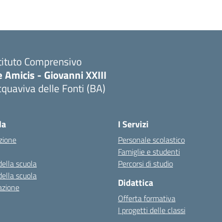
tituto Comprensivo
 Amicis - Giovanni XXIII
quaviva delle Fonti (BA)
Visita la pagina iniziale della scuola
la
I Servizi
zione
Personale scolastico
Famiglie e studenti
della scuola
Percorsi di studio
della scuola
Didattica
azione
Offerta formativa
I progetti delle classi