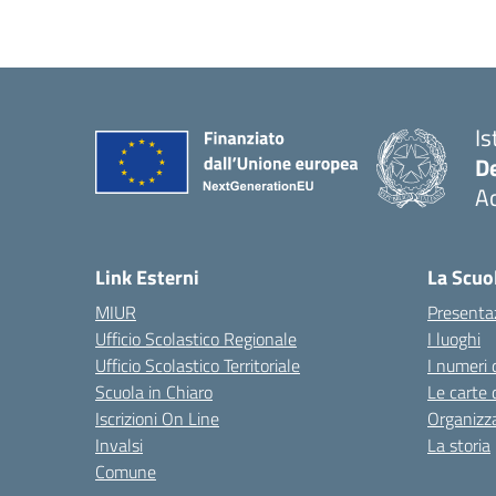
Is
De
Ac
— 
Link Esterni
La Scuo
MIUR
Presenta
Ufficio Scolastico Regionale
I luoghi
Ufficio Scolastico Territoriale
I numeri 
Scuola in Chiaro
Le carte 
Iscrizioni On Line
Organizz
Invalsi
La storia
Comune