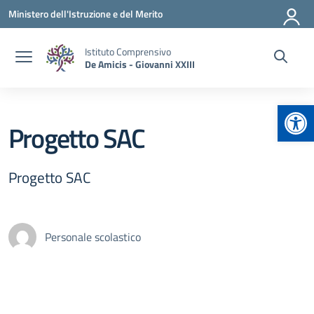
Vai ai contenuti
Vai al menu di navigazione
Vai al footer
Ministero dell'Istruzione e del Merito
Istituto Comprensivo
De Amicis - Giovanni XXIII
Apr
Progetto SAC
Progetto SAC
Personale scolastico