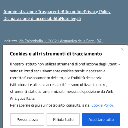
Amministrazione Trasparente
Albo online
Privacy Policy
Dichiarazione di accessibilità
Note legali
Indirizzo:
Via Palombella 1, 70021 Acquaviva delle Fonti (BA)
Centralino:
080/761013
Email:
baic89400e@istruzione.it
Posta elettronica certificata (PEC):
Cookies e altri strumenti di tracciamento
baic89400e@pec.istruzione.it
Codice fiscale: 91121590722
Il nostro Istituto non utilizza strumenti di profilazione degli utenti -
Codice meccanografico:
baic89400e
sono utilizzati esclusivamente cookies tecnici necessari al
Codice Indice delle Pubbliche Amministrazioni (IPA): icddagio
corretto funzionamento del sito, alla fruibilità dei servizi
Codice unico di fatturazione (CUF): UFGHCG
istituzionali e alla sua accessibilità – sono utilizzati, inoltre,
strumenti statistici anonimizzati messi a disposizione da Web
Analytics Italia.
Hosting & Powered by 3D Solution S.r.l.
Per saperne di più sul nostro sito, consulta la ns.
Cookie Policy.
Concept & Design by Designers Italia
Personalizza
Rifiuta tutto
Accettare tutto