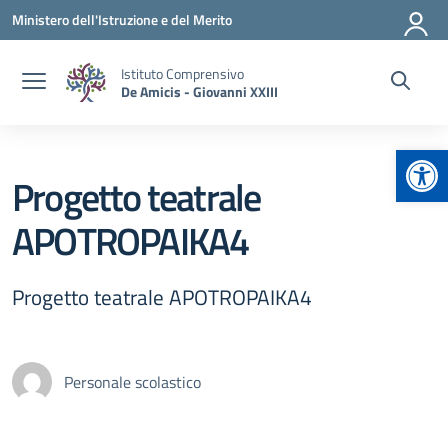
Vai ai contenuti
Vai al menu di navigazione
Vai al footer
Ministero dell'Istruzione e del Merito
Istituto Comprensivo
De Amicis - Giovanni XXIII
Apr
Progetto teatrale
APOTROPAIKA4
Progetto teatrale APOTROPAIKA4
Personale scolastico