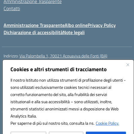
Amministrazione Trasparente
Contatti
Amministrazione Trasparente
Albo online
Privacy Policy
Dichiarazione di accessibilità
Note legali
Indirizzo:
Via Palombella 1, 70021 Acquaviva delle Fonti (BA)
Centralino:
080/761013
Email:
baic89400e@istruzione.it
Posta elettronica certificata (PEC):
Cookies e altri strumenti di tracciamento
baic89400e@pec.istruzione.it
Codice fiscale: 91121590722
Il nostro Istituto non utilizza strumenti di profilazione degli utenti -
Codice meccanografico:
baic89400e
sono utilizzati esclusivamente cookies tecnici necessari al
Codice Indice delle Pubbliche Amministrazioni (IPA): icddagio
corretto funzionamento del sito, alla fruibilità dei servizi
Codice unico di fatturazione (CUF): UFGHCG
istituzionali e alla sua accessibilità – sono utilizzati, inoltre,
strumenti statistici anonimizzati messi a disposizione da Web
Analytics Italia.
Hosting & Powered by 3D Solution S.r.l.
Per saperne di più sul nostro sito, consulta la ns.
Cookie Policy.
Concept & Design by Designers Italia