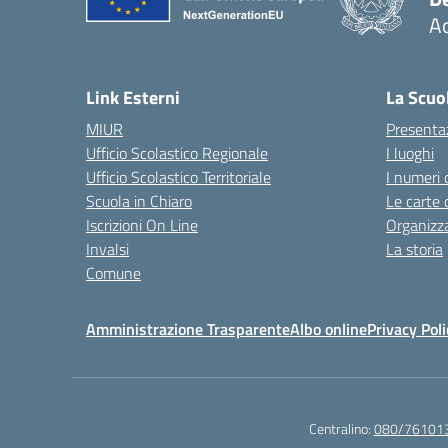
Ac
— 
Link Esterni
La Scuo
MIUR
Presenta
Ufficio Scolastico Regionale
I luoghi
Ufficio Scolastico Territoriale
I numeri 
Scuola in Chiaro
Le carte 
Iscrizioni On Line
Organizz
Invalsi
La storia
Comune
Amministrazione Trasparente
Albo online
Privacy Poli
Centralino:
080/76101