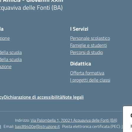
quaviva delle Fonti (BA)
Visita la pagina iniziale della scuola
la
I Servizi
zione
Personale scolastico
Famiglie e studenti
della scuola
Percorsi di studio
della scuola
Didattica
azione
Offerta formativa
I progetti delle classi
cy
Dichiarazione di accessibilità
Note legali
Indirizzo:
Via Palombella 1, 70021 Acquaviva delle Fonti (BA)
3
Email:
baic89400e@istruzione.it
Posta elettronica certificata (PEC):
baic8