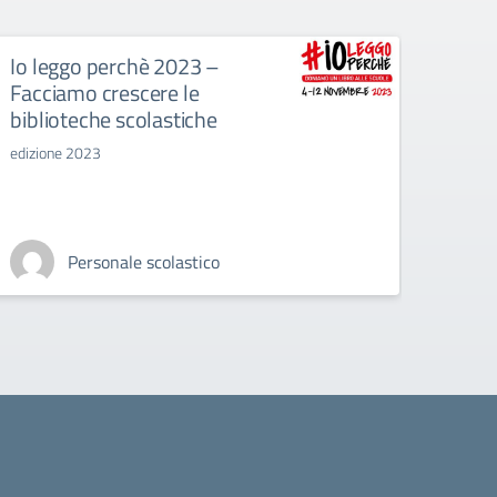
Io leggo perchè 2023 –
ATTI
Facciamo crescere le
Da comp
biblioteche scolastiche
edizione 2023
Personale scolastico