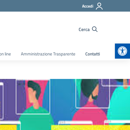
Accedi
Cerca
Apr
on line
Amministrazione Trasparente
Contatti