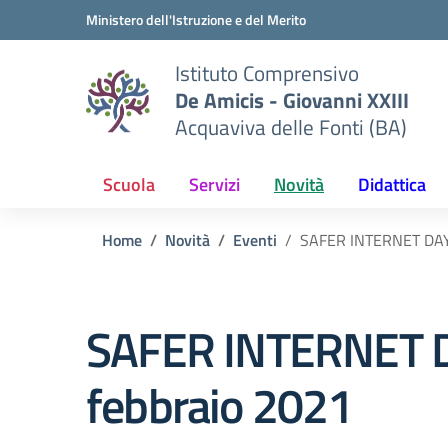
Vai ai contenuti
Vai al menu di navigazione
Vai al footer
Ministero dell'Istruzione e del Merito
Istituto Comprensivo
De Amicis - Giovanni XXIII
Acquaviva delle Fonti (BA)
Scuola
Servizi
Novità
Didattica
Home
Novità
Eventi
SAFER INTERNET DAY 
SAFER INTERNET 
febbraio 2021