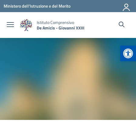
Vai ai contenuti
Vai al menu di navigazione
Vai al footer
Ministero dell'Istruzione e del Merito
Istituto Comprensivo
De Amicis - Giovanni XXIII
Apr