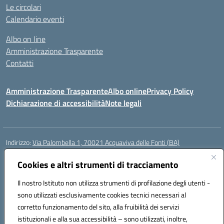
Le circolari
Calendario eventi
Albo on line
Amministrazione Trasparente
Contatti
Amministrazione Trasparente
Albo online
Privacy Policy
Dichiarazione di accessibilità
Note legali
Indirizzo:
Via Palombella 1, 70021 Acquaviva delle Fonti (BA)
Centralino:
080/761013
Email:
baic89400e@istruzione.it
Posta elettronica certificata (PEC):
Cookies e altri strumenti di tracciamento
baic89400e@pec.istruzione.it
Codice fiscale: 91121590722
Il nostro Istituto non utilizza strumenti di profilazione degli utenti -
Codice meccanografico:
baic89400e
sono utilizzati esclusivamente cookies tecnici necessari al
Codice Indice delle Pubbliche Amministrazioni (IPA): icddagio
corretto funzionamento del sito, alla fruibilità dei servizi
Codice unico di fatturazione (CUF): UFGHCG
istituzionali e alla sua accessibilità – sono utilizzati, inoltre,