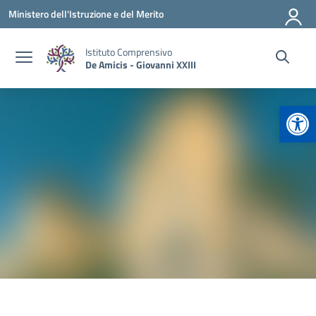
Vai ai contenuti
Vai al menu di navigazione
Vai al footer
Ministero dell'Istruzione e del Merito
Istituto Comprensivo
De Amicis - Giovanni XXIII
Apr