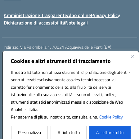
Amministrazione Trasparente
Albo online
Privacy Policy
Dichiarazione di accessibilità
Note legali
Indirizzo:
Via Palombella 1, 70021 Acquaviva delle Fonti (BA)
Centralino:
080/761013
Email:
baic89400e@istruzione.it
Posta elettronica certificata (PEC):
Cookies e altri strumenti di tracciamento
baic89400e@pec.istruzione.it
Codice fiscale: 91121590722
Il nostro Istituto non utilizza strumenti di profilazione degli utenti -
Codice meccanografico:
baic89400e
sono utilizzati esclusivamente cookies tecnici necessari al
Codice Indice delle Pubbliche Amministrazioni (IPA): icddagio
corretto funzionamento del sito, alla fruibilità dei servizi
Codice unico di fatturazione (CUF): UFGHCG
istituzionali e alla sua accessibilità – sono utilizzati, inoltre,
strumenti statistici anonimizzati messi a disposizione da Web
Analytics Italia.
Hosting & Powered by 3D Solution S.r.l.
Per saperne di più sul nostro sito, consulta la ns.
Cookie Policy.
Concept & Design by Designers Italia
Personalizza
Rifiuta tutto
Accettare tutto