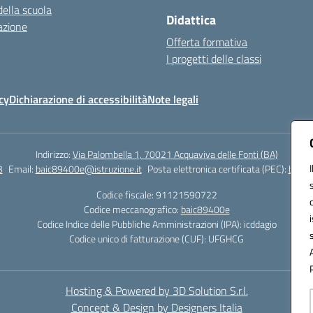
della scuola
Didattica
azione
Offerta formativa
I progetti delle classi
cy
Dichiarazione di accessibilità
Note legali
Indirizzo:
Via Palombella 1, 70021 Acquaviva delle Fonti (BA)
3
Email:
baic89400e@istruzione.it
Posta elettronica certificata (PEC):
baic8
Codice fiscale: 91121590722
Codice meccanografico:
baic89400e
Codice Indice delle Pubbliche Amministrazioni (IPA): icddagio
Codice unico di fatturazione (CUF): UFGHCG
Hosting & Powered by 3D Solution S.r.l.
Concept & Design by Designers Italia