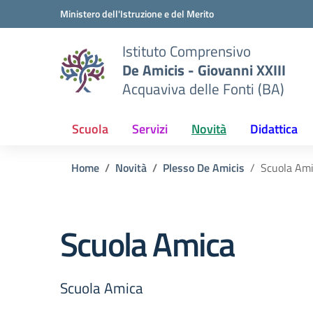
Vai ai contenuti
Vai al menu di navigazione
Vai al footer
Ministero dell'Istruzione e del Merito
Istituto Comprensivo
De Amicis - Giovanni XXIII
Acquaviva delle Fonti (BA)
Scuola
Servizi
Novità
Didattica
Home
Novità
Plesso De Amicis
Scuola Am
Scuola Amica
Scuola Amica