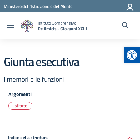
Vai ai contenuti
Vai al menu di navigazione
Vai al footer
Ministero dell'Istruzione e del Merito
Istituto Comprensivo
De Amicis - Giovanni XXIII
Apr
Giunta esecutiva
I membri e le funzioni
Argomenti
Istituto
Indice della struttura