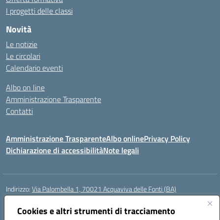
I progetti delle classi
Novità
Le notizie
Le circolari
Calendario eventi
Albo on line
Amministrazione Trasparente
Contatti
Amministrazione Trasparente
Albo online
Privacy Policy
Dichiarazione di accessibilità
Note legali
Indirizzo:
Via Palombella 1, 70021 Acquaviva delle Fonti (BA)
Centralino:
080/761013
Email:
baic89400e@istruzione.it
Posta elettronica certificata (PEC):
Cookies e altri strumenti di tracciamento
baic89400e@pec.istruzione.it