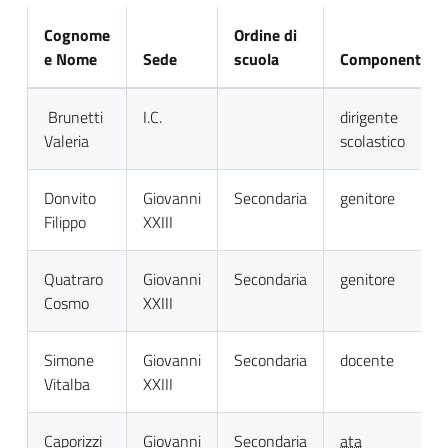
Cognome
Ordine di
e Nome
Sede
scuola
Componente
Brunetti
I.C.
dirigente
Valeria
scolastico
Donvito
Giovanni
Secondaria
genitore
Filippo
XXIII
Quatraro
Giovanni
Secondaria
genitore
Cosmo
XXIII
Simone
Giovanni
Secondaria
docente
Vitalba
XXIII
Caporizzi
Giovanni
Secondaria
ata