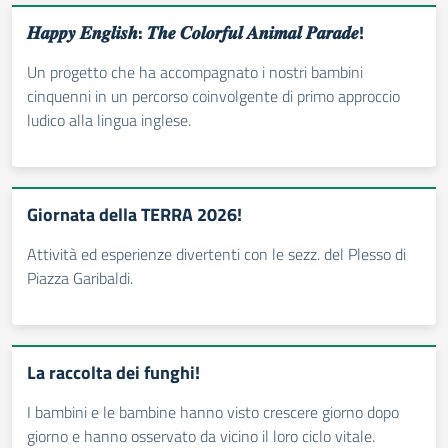
𝑯𝒂𝒑𝒑𝒚 𝑬𝒏𝒈𝒍𝒊𝒔𝒉: 𝑻𝒉𝒆 𝑪𝒐𝒍𝒐𝒓𝒇𝒖𝒍 𝑨𝒏𝒊𝒎𝒂𝒍 𝑷𝒂𝒓𝒂𝒅𝒆!
Un progetto che ha accompagnato i nostri bambini
cinquenni in un percorso coinvolgente di primo approccio
ludico alla lingua inglese.
Giornata della TERRA 2026!
Attività ed esperienze divertenti con le sezz. del Plesso di
Piazza Garibaldi.
La raccolta dei funghi!
I bambini e le bambine hanno visto crescere giorno dopo
giorno e hanno osservato da vicino il loro ciclo vitale.