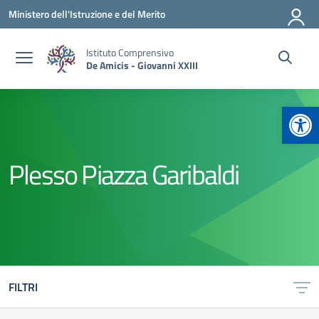
Vai ai contenuti
Vai al menu di navigazione
Vai al footer
Ministero dell'Istruzione e del Merito
Istituto Comprensivo
De Amicis - Giovanni XXIII
Apr
Plesso Piazza Garibaldi
FILTRI