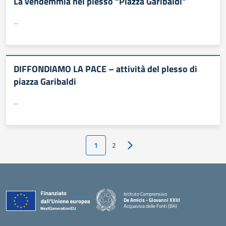
La vendemmia nel plesso “Piazza Garibaldi”
...
DIFFONDIAMO LA PACE – attività del plesso di
piazza Garibaldi
...
1
2
Pagina successiva
Istituto Comprensivo
De Amicis - Giovanni XXIII
Acquaviva delle Fonti (BA)
— Visita la pagina iniziale della scuola