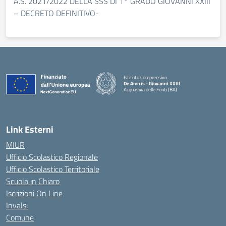
A.S. 2021/2022 DELLA SSS DI 1° GRADO GIOVANNI XXIII
– DECRETO DEFINITIVO-
Istituto Comprensivo
De Amicis - Giovanni XXIII
Acquaviva delle Fonti (BA)
— Visita la pagina iniziale della scuola
Link Esterni
MIUR
Ufficio Scolastico Regionale
Ufficio Scolastico Territoriale
Scuola in Chiaro
Iscrizioni On Line
Invalsi
Comune