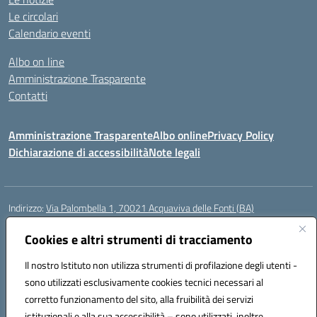
Le circolari
Calendario eventi
Albo on line
Amministrazione Trasparente
Contatti
Amministrazione Trasparente
Albo online
Privacy Policy
Dichiarazione di accessibilità
Note legali
Indirizzo:
Via Palombella 1, 70021 Acquaviva delle Fonti (BA)
Centralino:
080/761013
Email:
baic89400e@istruzione.it
Posta elettronica certificata (PEC):
Cookies e altri strumenti di tracciamento
baic89400e@pec.istruzione.it
Codice fiscale: 91121590722
Il nostro Istituto non utilizza strumenti di profilazione degli utenti -
Codice meccanografico:
baic89400e
sono utilizzati esclusivamente cookies tecnici necessari al
Codice Indice delle Pubbliche Amministrazioni (IPA): icddagio
corretto funzionamento del sito, alla fruibilità dei servizi
Codice unico di fatturazione (CUF): UFGHCG
istituzionali e alla sua accessibilità – sono utilizzati, inoltre,