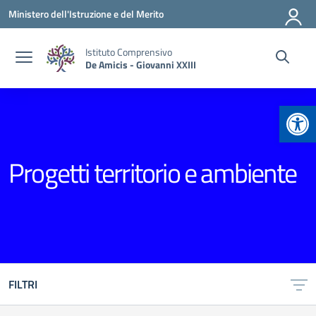
Vai ai contenuti
Vai al menu di navigazione
Vai al footer
Ministero dell'Istruzione e del Merito
Istituto Comprensivo
De Amicis - Giovanni XXIII
Apr
Progetti territorio e ambiente
FILTRI