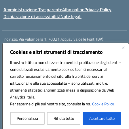
Amministrazione Trasparente
Albo online
Privacy Policy
Dichiarazione di accessibilità
Note legali
Indirizzo:
Via Palombella 1, 70021 Acquaviva delle Fonti (BA)
Centralino:
080/761013
Email:
baic89400e@istruzione.it
Posta elettronica certificata (PEC):
Cookies e altri strumenti di tracciamento
baic89400e@pec.istruzione.it
Codice fiscale: 91121590722
Il nostro Istituto non utilizza strumenti di profilazione degli utenti -
Codice meccanografico:
baic89400e
sono utilizzati esclusivamente cookies tecnici necessari al
Codice Indice delle Pubbliche Amministrazioni (IPA): icddagio
corretto funzionamento del sito, alla fruibilità dei servizi
Codice unico di fatturazione (CUF): UFGHCG
istituzionali e alla sua accessibilità – sono utilizzati, inoltre,
strumenti statistici anonimizzati messi a disposizione da Web
Analytics Italia.
Hosting & Powered by 3D Solution S.r.l.
Per saperne di più sul nostro sito, consulta la ns.
Cookie Policy.
Concept & Design by Designers Italia
Personalizza
Rifiuta tutto
Accettare tutto