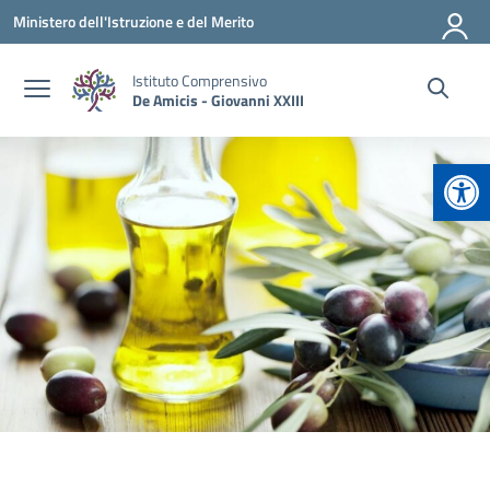
Vai ai contenuti
Vai al menu di navigazione
Vai al footer
Ministero dell'Istruzione e del Merito
Istituto Comprensivo
De Amicis - Giovanni XXIII
Apr