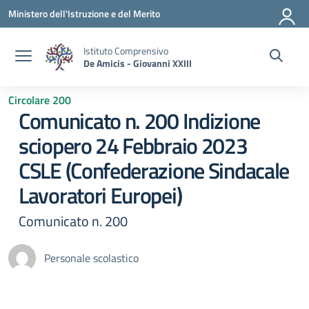
Vai ai contenuti
Vai al menu di navigazione
Vai al footer
Ministero dell'Istruzione e del Merito
Istituto Comprensivo
De Amicis - Giovanni XXIII
Circolare 200
Comunicato n. 200 Indizione
sciopero 24 Febbraio 2023
CSLE (Confederazione Sindacale
Lavoratori Europei)
Comunicato n. 200
Personale scolastico