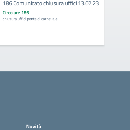
186 Comunicato chiusura uffici 13.02.23
Comu
-SSI
Circolare 186
chiusura uffici ponte di carnevale
Circo
pagelle
Novità