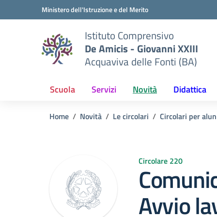
Vai ai contenuti
Vai al menu di navigazione
Vai al footer
Ministero dell'Istruzione e del Merito
Istituto Comprensivo
De Amicis - Giovanni XXIII
Acquaviva delle Fonti (BA)
Scuola
Servizi
Novità
Didattica
Home
Novità
Le circolari
Circolari per alun
Circolare 220
Comunic
Avvio la