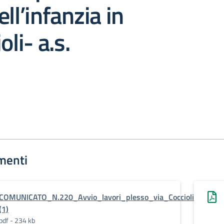
ll’infanzia in
oli- a.s.
3
menti
COMUNICATO_N.220_Avvio_lavori_plesso_via_Coccioli_08.03.
(1)
pdf - 234 kb