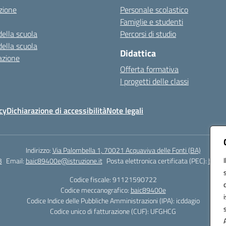
zione
Personale scolastico
Famiglie e studenti
della scuola
Percorsi di studio
della scuola
Didattica
azione
Offerta formativa
I progetti delle classi
cy
Dichiarazione di accessibilità
Note legali
Indirizzo:
Via Palombella 1, 70021 Acquaviva delle Fonti (BA)
3
Email:
baic89400e@istruzione.it
Posta elettronica certificata (PEC):
baic8
Codice fiscale: 91121590722
Codice meccanografico:
baic89400e
Codice Indice delle Pubbliche Amministrazioni (IPA): icddagio
Codice unico di fatturazione (CUF): UFGHCG