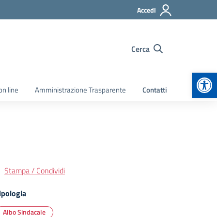
Accedi
Cerca
Apr
on line
Amministrazione Trasparente
Contatti
Stampa / Condividi
ipologia
Albo Sindacale