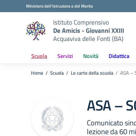
Vai ai contenuti
Vai al menu di navigazione
Vai al footer
Ministero dell'Istruzione e del Merito
Istituto Comprensivo
De Amicis - Giovanni XXIII
Acquaviva delle Fonti (BA)
Scuola
Servizi
Novità
Didattica
Home
Scuola
Le carte della scuola
ASA – 
ASA – 
Comunicato sinda
lezione da 60 mi