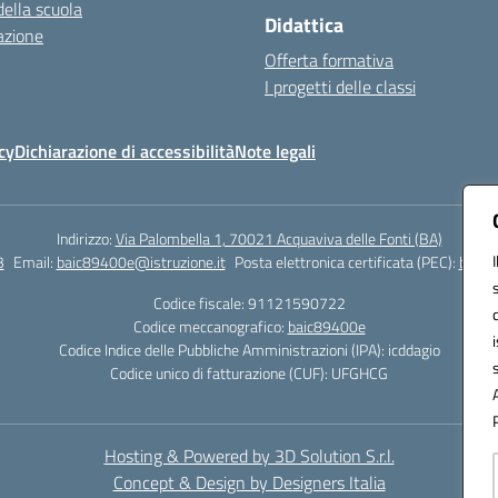
della scuola
Didattica
azione
Offerta formativa
I progetti delle classi
cy
Dichiarazione di accessibilità
Note legali
Indirizzo:
Via Palombella 1, 70021 Acquaviva delle Fonti (BA)
3
Email:
baic89400e@istruzione.it
Posta elettronica certificata (PEC):
baic8
Codice fiscale: 91121590722
Codice meccanografico:
baic89400e
Codice Indice delle Pubbliche Amministrazioni (IPA): icddagio
Codice unico di fatturazione (CUF): UFGHCG
Hosting & Powered by 3D Solution S.r.l.
Concept & Design by Designers Italia