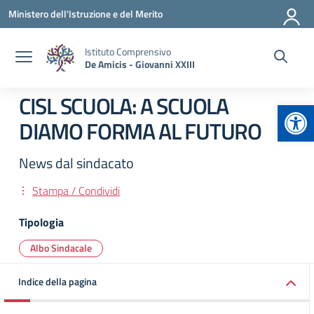
Vai ai contenuti
Vai al menu di navigazione
Vai al footer
Ministero dell'Istruzione e del Merito
Istituto Comprensivo
De Amicis - Giovanni XXIII
CISL SCUOLA: A SCUOLA
Apr
DIAMO FORMA AL FUTURO
News dal sindacato
Stampa / Condividi
Tipologia
Albo Sindacale
Indice della pagina