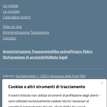
Le notizie
Le circolari
Calendario eventi
Albo on line
Amministrazione Trasparente
Contatti
Amministrazione Trasparente
Albo online
Privacy Policy
Dichiarazione di accessibilità
Note legali
Indirizzo:
Via Palombella 1, 70021 Acquaviva delle Fonti (BA)
Centralino:
080/761013
Email:
baic89400e@istruzione.it
Posta elettronica certificata (PEC):
Cookies e altri strumenti di tracciamento
baic89400e@pec.istruzione.it
Codice fiscale: 91121590722
Il nostro Istituto non utilizza strumenti di profilazione degli utenti -
Codice meccanografico:
baic89400e
sono utilizzati esclusivamente cookies tecnici necessari al
Codice Indice delle Pubbliche Amministrazioni (IPA): icddagio
corretto funzionamento del sito, alla fruibilità dei servizi