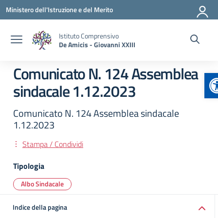
Vai ai contenuti
Vai al menu di navigazione
Vai al footer
Ministero dell'Istruzione e del Merito
Istituto Comprensivo
De Amicis - Giovanni XXIII
Comunicato N. 124 Assemblea
A
sindacale 1.12.2023
Comunicato N. 124 Assemblea sindacale
1.12.2023
Stampa / Condividi
Tipologia
Albo Sindacale
Indice della pagina