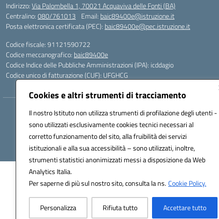
Indirizzo:
Via Palombella 1, 70021 Acquaviva delle Fonti (BA)
Centralino:
080/761013
Email:
baic89400e@istruzione.it
Posta elettronica certificata (PEC):
baic89400e@pec.istruzione.it
Codice fiscale: 91121590722
Codice meccanografico:
baic89400e
Codice Indice delle Pubbliche Amministrazioni (IPA): icddagio
Codice unico di fatturazione (CUF): UFGHCG
Cookies e altri strumenti di tracciamento
Hosting & Powered by 3D Solution S.r.l.
Il nostro Istituto non utilizza strumenti di profilazione degli utenti -
Concept & Design by Designers Italia
sono utilizzati esclusivamente cookies tecnici necessari al
corretto funzionamento del sito, alla fruibilità dei servizi
istituzionali e alla sua accessibilità – sono utilizzati, inoltre,
strumenti statistici anonimizzati messi a disposizione da Web
Analytics Italia.
Per saperne di più sul nostro sito, consulta la ns.
Cookie Policy.
Personalizza
Rifiuta tutto
Accettare tutto