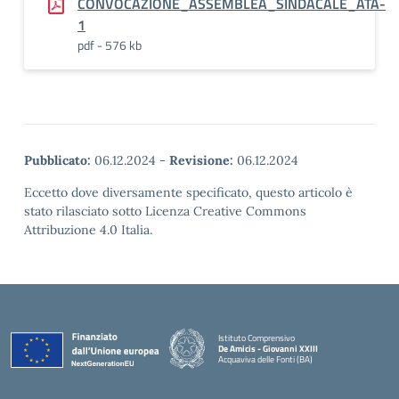
CONVOCAZIONE_ASSEMBLEA_SINDACALE_ATA-
1
pdf - 576 kb
Pubblicato:
06.12.2024
-
Revisione:
06.12.2024
Eccetto dove diversamente specificato, questo articolo è
stato rilasciato sotto Licenza Creative Commons
Attribuzione 4.0 Italia.
Istituto Comprensivo
De Amicis - Giovanni XXIII
Acquaviva delle Fonti (BA)
— Visita la pagina iniziale della scuola