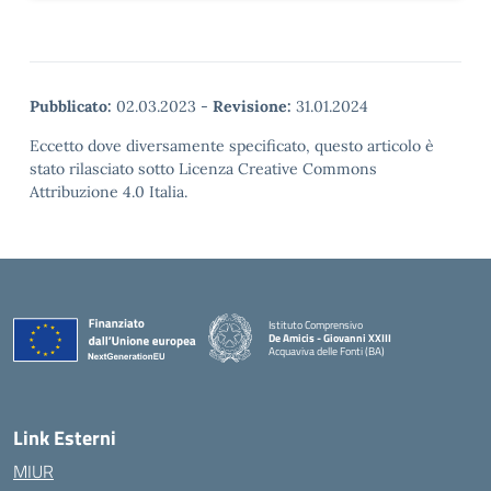
Pubblicato:
02.03.2023
-
Revisione:
31.01.2024
Eccetto dove diversamente specificato, questo articolo è
stato rilasciato sotto Licenza Creative Commons
Attribuzione 4.0 Italia.
Istituto Comprensivo
De Amicis - Giovanni XXIII
Acquaviva delle Fonti (BA)
— Visita la pagina iniziale della scuola
Link Esterni
MIUR