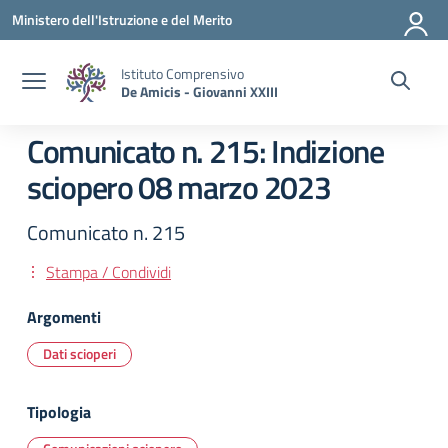
Vai ai contenuti
Vai al menu di navigazione
Vai al footer
Ministero dell'Istruzione e del Merito
Istituto Comprensivo
De Amicis - Giovanni XXIII
Comunicato n. 215: Indizione
sciopero 08 marzo 2023
Comunicato n. 215
Stampa / Condividi
Argomenti
Dati scioperi
Tipologia