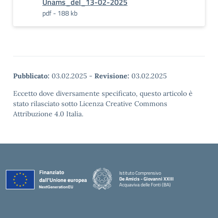
Unams_del_13-02-2025
pdf - 188 kb
Pubblicato:
03.02.2025
-
Revisione:
03.02.2025
Eccetto dove diversamente specificato, questo articolo è
stato rilasciato sotto Licenza Creative Commons
Attribuzione 4.0 Italia.
Istituto Comprensivo
De Amicis - Giovanni XXIII
Acquaviva delle Fonti (BA)
— Visita la pagina iniziale della scuola