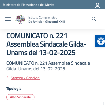
Vai ai contenuti
Vai al menu di navigazione
Vai al footer
Ministero dell'Istruzione e del Merito
Istituto Comprensivo
De Amicis - Giovanni XXIII
COMUNICATO n. 221
Ap
Assemblea Sindacale Gilda-
Unams del 13-02-2025
COMUNICATO n. 221 Assemblea Sindacale
Gilda-Unams del 13-02-2025
Stampa / Condividi
Tipologia
Albo Sindacale