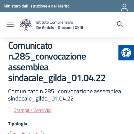
Vai ai contenuti
Vai al menu di navigazione
Vai al footer
Ministero dell'Istruzione e del Merito
Istituto Comprensivo
De Amicis - Giovanni XXIII
Comunicato
Apr
n.285_convocazione
assemblea
sindacale_gilda_01.04.22
Comunicato n.285_convocazione assemblea
sindacale_gilda_01.04.22
Stampa / Condividi
Tipologia