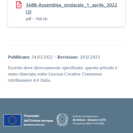
3488-Assemblea_sindacale_1_aprile_2022
(2)
pdf - 166 kb
Pubblicato:
24.03.2022
-
Revisione:
29.12.2023
Eccetto dove diversamente specificato, questo articolo è
stato rilasciato sotto Licenza Creative Commons
Attribuzione 4.0 Italia.
Istituto Comprensivo
De Amicis - Giovanni XXIII
Acquaviva delle Fonti (BA)
— Visita la pagina iniziale della scuola