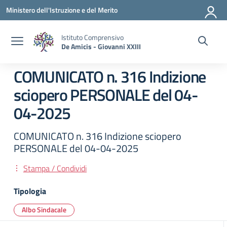
Vai ai contenuti
Vai al menu di navigazione
Vai al footer
Ministero dell'Istruzione e del Merito
Istituto Comprensivo
De Amicis - Giovanni XXIII
COMUNICATO n. 316 Indizione
sciopero PERSONALE del 04-
04-2025
COMUNICATO n. 316 Indizione sciopero
PERSONALE del 04-04-2025
Stampa / Condividi
Tipologia
Albo Sindacale