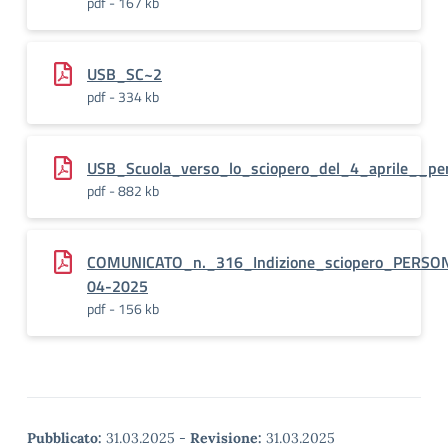
pdf - 167 kb
USB_SC~2
pdf - 334 kb
USB_Scuola_verso_lo_sciopero_del_4_aprile__pe
pdf - 882 kb
COMUNICATO_n._316_Indizione_sciopero_PERSO
04-2025
pdf - 156 kb
Pubblicato:
31.03.2025
-
Revisione:
31.03.2025