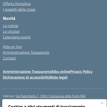
Offerta formativa
I progetti delle classi
Novità
Le notizie
Le circolari
Calendario eventi
Albo on line
Amministrazione Trasparente
Contatti
Amministrazione Trasparente
Albo online
Privacy Policy
Dichiarazione di accessibilità
Note legali
Indirizzo:
Via Palombella 1, 70021 Acquaviva delle Fonti (BA)
Centralino:
080/761013
Email:
baic89400e@istruzione.it
Posta elettronica certificata (PEC):
Cookies e altri strumenti di tracciamento
baic89400e@pec.istruzione.it