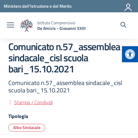
Vai ai contenuti
Vai al menu di navigazione
Vai al footer
Ministero dell'Istruzione e del Merito
Istituto Comprensivo
De Amicis - Giovanni XXIII
Comunicato n.57_assemblea
Apr
sindacale_cisl scuola
bari_15.10.2021
Comunicato n.57_assemblea sindacale_cisl
scuola bari_15.10.2021
Stampa / Condividi
Tipologia
Albo Sindacale