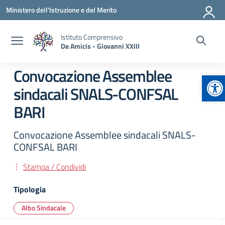
Vai ai contenuti
Vai al menu di navigazione
Vai al footer
Ministero dell'Istruzione e del Merito
Istituto Comprensivo
De Amicis - Giovanni XXIII
Convocazione Assemblee
Ap
sindacali SNALS-CONFSAL
BARI
Convocazione Assemblee sindacali SNALS-
CONFSAL BARI
Stampa / Condividi
Tipologia
Albo Sindacale