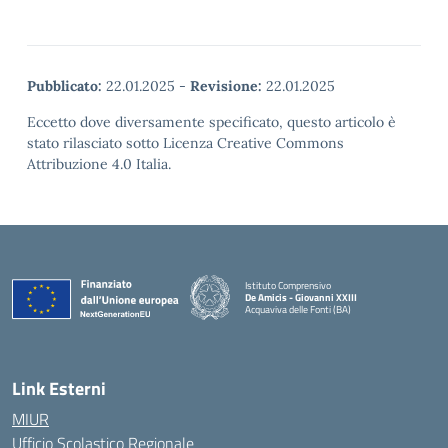
Pubblicato:
22.01.2025
-
Revisione:
22.01.2025
Eccetto dove diversamente specificato, questo articolo è
stato rilasciato sotto Licenza Creative Commons
Attribuzione 4.0 Italia.
Istituto Comprensivo
De Amicis - Giovanni XXIII
Acquaviva delle Fonti (BA)
— Visita la pagina iniziale della scuola
Link Esterni
MIUR
Ufficio Scolastico Regionale