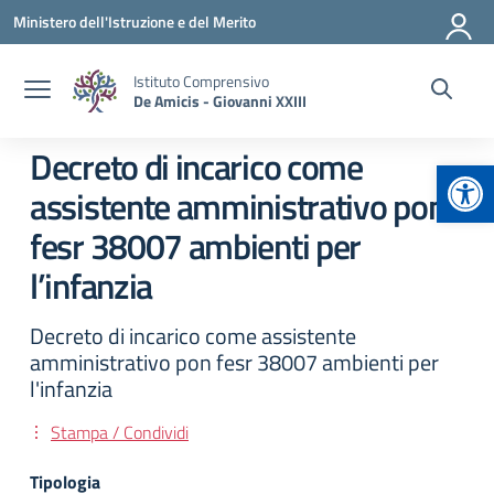
Vai ai contenuti
Vai al menu di navigazione
Vai al footer
Ministero dell'Istruzione e del Merito
Istituto Comprensivo
De Amicis - Giovanni XXIII
Decreto di incarico come
Apr
assistente amministrativo pon
fesr 38007 ambienti per
l’infanzia
Decreto di incarico come assistente
amministrativo pon fesr 38007 ambienti per
l'infanzia
Stampa / Condividi
Tipologia