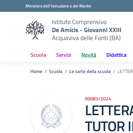
Vai ai contenuti
Vai al menu di navigazione
Vai al footer
Ministero dell'Istruzione e del Merito
Istituto Comprensivo
De Amicis - Giovanni XXIII
Acquaviva delle Fonti (BA)
Scuola
Servizi
Novità
Didattica
Home
Scuola
Le carte della scuola
LETTER
00083/2024
LETTER
TUTOR 