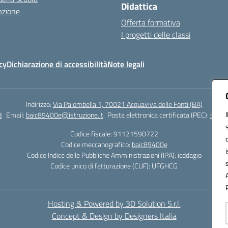
Didattica
azione
Offerta formativa
I progetti delle classi
cy
Dichiarazione di accessibilità
Note legali
Indirizzo:
Via Palombella 1, 70021 Acquaviva delle Fonti (BA)
3
Email:
baic89400e@istruzione.it
Posta elettronica certificata (PEC):
baic8
Codice fiscale: 91121590722
Codice meccanografico:
baic89400e
Codice Indice delle Pubbliche Amministrazioni (IPA): icddagio
Codice unico di fatturazione (CUF): UFGHCG
Hosting & Powered by 3D Solution S.r.l.
Concept & Design by Designers Italia