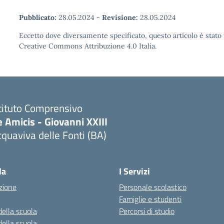
Pubblicato:
28.05.2024
-
Revisione:
28.05.2024
Eccetto dove diversamente specificato, questo articolo è stato 
Creative Commons Attribuzione 4.0 Italia.
tituto Comprensivo
 Amicis - Giovanni XXIII
quaviva delle Fonti (BA)
Visita la pagina iniziale della scuola
la
I Servizi
zione
Personale scolastico
Famiglie e studenti
della scuola
Percorsi di studio
della scuola