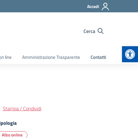
Accedi
Cerca
Apr
on line
Amministrazione Trasparente
Contatti
Stampa / Condividi
ipologia
Albo online