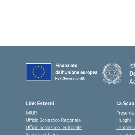
Is
De
Ac
— 
Link Esterni
La Scuo
MIUR
Presenta
Ufficio Scolastico Regionale
I luoghi
Ufficio Scolastico Territoriale
I numeri 
Scuola in Chiaro
Le carte 