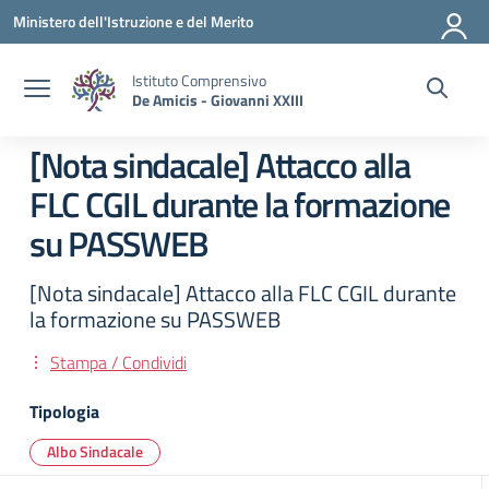
Vai ai contenuti
Vai al menu di navigazione
Vai al footer
Ministero dell'Istruzione e del Merito
Istituto Comprensivo
De Amicis - Giovanni XXIII
[Nota sindacale] Attacco alla
FLC CGIL durante la formazione
su PASSWEB
[Nota sindacale] Attacco alla FLC CGIL durante
la formazione su PASSWEB
Stampa / Condividi
Tipologia
Albo Sindacale