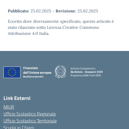
Pubblicato:
25.02.2025
-
Revisione:
25.02.2025
Eccetto dove diversamente specificato, questo articolo è
stato rilasciato sotto Licenza Creative Commons
Attribuzione 4.0 Italia.
Istituto Comprensivo
De Amicis - Giovanni XXIII
Acquaviva delle Fonti (BA)
— Visita la pagina iniziale della scuola
Link Esterni
MIUR
Ufficio Scolastico Regionale
Ufficio Scolastico Territoriale
Scuola in Chiaro