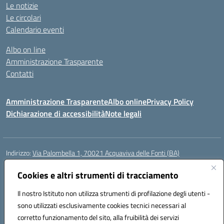
Le notizie
Le circolari
Calendario eventi
Albo on line
Amministrazione Trasparente
Contatti
Amministrazione Trasparente
Albo online
Privacy Policy
Dichiarazione di accessibilità
Note legali
Indirizzo:
Via Palombella 1, 70021 Acquaviva delle Fonti (BA)
Centralino:
080/761013
Email:
baic89400e@istruzione.it
Posta elettronica certificata (PEC):
Cookies e altri strumenti di tracciamento
baic89400e@pec.istruzione.it
Codice fiscale: 91121590722
Il nostro Istituto non utilizza strumenti di profilazione degli utenti -
Codice meccanografico:
baic89400e
sono utilizzati esclusivamente cookies tecnici necessari al
Codice Indice delle Pubbliche Amministrazioni (IPA): icddagio
corretto funzionamento del sito, alla fruibilità dei servizi
Codice unico di fatturazione (CUF): UFGHCG