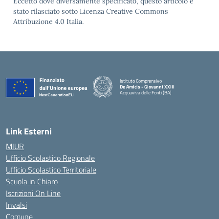
Eccetto dove diversamente specificato, questo articolo è
stato rilasciato sotto Licenza Creative Commons
Attribuzione 4.0 Italia.
Istituto Comprensivo
De Amicis - Giovanni XXIII
Acquaviva delle Fonti (BA)
— Visita la pagina iniziale della scuola
Link Esterni
MIUR
Ufficio Scolastico Regionale
Ufficio Scolastico Territoriale
Scuola in Chiaro
Iscrizioni On Line
Invalsi
Comune