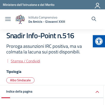
Vai ai contenuti
Vai al menu di navigazione
Vai al footer
Ministero dell'Istruzione e del Merito
Istituto Comprensivo
De Amicis - Giovanni XXIII
Snadir Info-Point n.516
Apr
Proroga assunzioni IRC positiva, ma va
colmata la lacuna sui posti disponibili.
Stampa / Condividi
Tipologia
Albo Sindacale
Indice della pagina